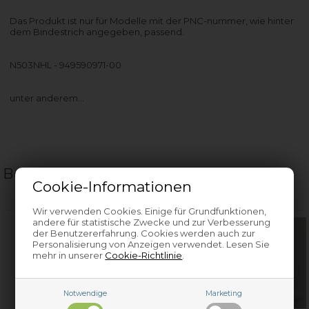
Das Produkt ist nur für Modelle mit der PNC-nummer, wie hinter
dem Bindestrich angegeben, passend.
N503NHL - 949590971-00
unter anderem…
Beliebte verwandte Artikel
Cookie-Informationen
Wir verwenden Cookies. Einige für Grundfunktionen,
andere für statistische Zwecke und zur Verbesserung
der Benutzererfahrung. Cookies werden auch zur
Personalisierung von Anzeigen verwendet. Lesen Sie
mehr in unserer
Cookie-Richtlinie
.
Notwendige
Marketing