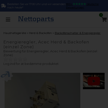
Bestellen Sie vor 17:00 Uhr und wir versenden
800+
deutsche
noch heute*
Bewertungen
0
»
»
Haushaltsgeräte
Herd & Backofen
Backofenschalter & Energieregler
Energieregler, Acec Herd & Backofen
(einzel Zone)
Bewertung für
Energieregler, Acec Herd & Backofen (einzel
Zone)
Log ind for at bedømme produktet