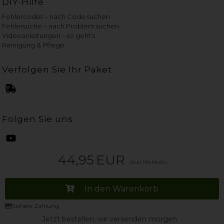
DIY-Hilfe
Fehlercodes – nach Code suchen
Fehlersuche – nach Problem suchen
Videoanleitungen – so geht’s
Reinigung & Pflege
Verfolgen Sie Ihr Paket
Folgen Sie uns
44,95
EUR
(Inkl. 19% MwSt.)
In den Warenkorb
Sichere Zahlung
Jetzt bestellen, wir versenden morgen