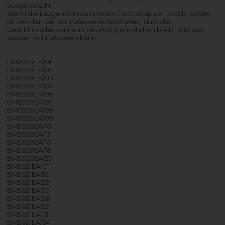
ausgetauscht.
Wenn die Laugenpumpe in Ihrem Geschirrspüler Profilo defekt
ist, werden Sie normalerweise feststellen, dass der
Geschirrspüler während des Pumpens stehen bleibt und das
Wasser nicht ablassen kann.
BM2020EA/01
BM2020EA/02
BM2020EA/03
BM2020EA/04
BM2020EA/06
BM2020EA/07
BM2020EA/08
BM2020EA/09
BM2020EA/10
BM2020EA/13
BM2020EA/16
BM2020EA/18
BM2020EA/25
BM2021EA/01
BM2021EA/16
BM2021EA/23
BM2021EA/25
BM2021EA/28
BM2021EA/29
BM2021EA/31
BM2021EA/34