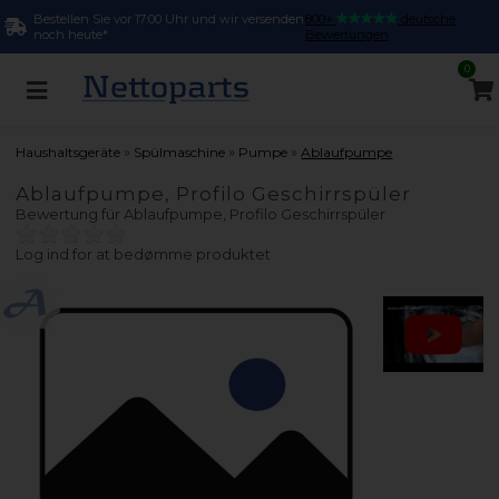
Bestellen Sie vor 17:00 Uhr und wir versenden
800+
deutsche
noch heute*
Bewertungen
0
»
»
»
Haushaltsgeräte
Spülmaschine
Pumpe
Ablaufpumpe
Ablaufpumpe, Profilo Geschirrspüler
Bewertung für
Ablaufpumpe, Profilo Geschirrspüler
Log ind for at bedømme produktet