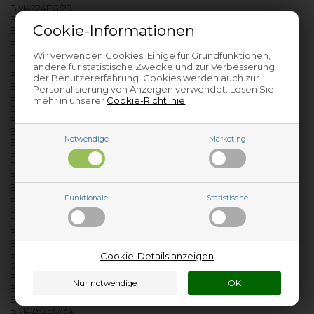
BM4224EG/29
BM4224EG/31
Cookie-Informationen
BM4224EG/34
BM4280EG/01
BM4280EG/02
Wir verwenden Cookies. Einige für Grundfunktionen,
BM4280EG/03
andere für statistische Zwecke und zur Verbesserung
BM4280EG/04
der Benutzererfahrung. Cookies werden auch zur
BM4280EG/06
Personalisierung von Anzeigen verwendet. Lesen Sie
BM4280EG/07
mehr in unserer
Cookie-Richtlinie
.
BM4280EG/09
BM4280EG/10
BM4281EG/01
Notwendige
Marketing
BM4281EG/06
BM4281EG/09
BM4281EG/10
BM4281EG/12
BM4281EG/13
BM4281EG/16
Funktionale
Statistische
BM4281EG/18
BM4281EG/21
BM4281EG/25
BM4282EG/01
BM4282EG/16
Cookie-Details anzeigen
BM4282EG/23
BM4282EG/25
BM4282EG/28
BM4282EG/29
BM4282EG/34