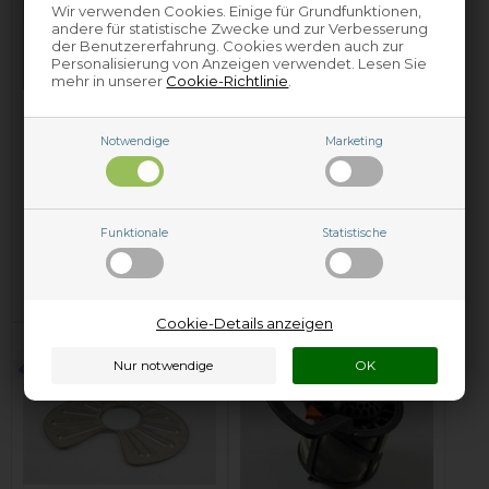
Wir verwenden Cookies. Einige für Grundfunktionen,
andere für statistische Zwecke und zur Verbesserung
der Benutzererfahrung. Cookies werden auch zur
Personalisierung von Anzeigen verwendet. Lesen Sie
mehr in unserer
Cookie-Richtlinie
.
Feinsieb, Ariston
Feinsieb, Arthur
Geschirrspüler -
Martin
Notwendige
Marketing
Metall
Geschirrspüler - Grau
44,95
EUR
18,90
EUR
Funktionale
Statistische
In den Warenkorb
In den Warenkorb
Fernlager - Lieferung in
3-4
Auf Lager und versandbereit
Werktagen*
.
Cookie-Details anzeigen