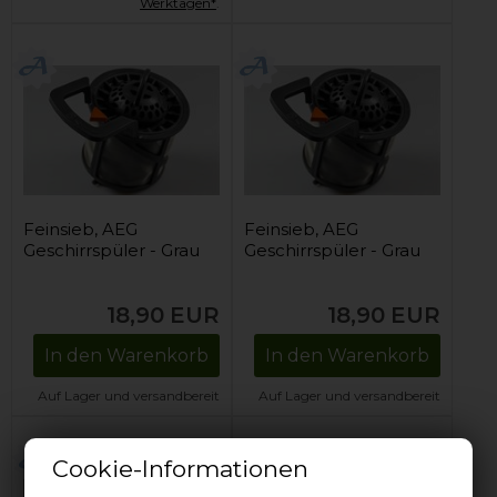
Werktagen*
.
Feinsieb, AEG
Feinsieb, AEG
Geschirrspüler - Grau
Geschirrspüler - Grau
18,90
EUR
18,90
EUR
In den Warenkorb
In den Warenkorb
Auf Lager und versandbereit
Auf Lager und versandbereit
Cookie-Informationen