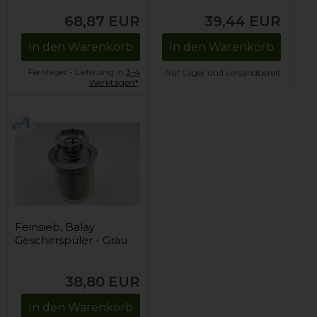
68,87
EUR
39,44
EUR
In den Warenkorb
In den Warenkorb
Fernlager - Lieferung in
3-4
Auf Lager und versandbereit
Werktagen*
.
Feinsieb, Balay
Geschirrspüler - Grau
38,80
EUR
In den Warenkorb