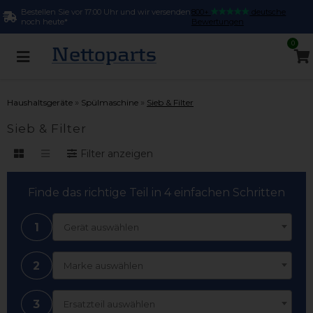
Bestellen Sie vor 17:00 Uhr und wir versenden
800+
deutsche
noch heute*
Bewertungen
0
»
»
Haushaltsgeräte
Spülmaschine
Sieb & Filter
Sieb & Filter
Filter anzeigen
Finde das richtige Teil in 4 einfachen Schritten
1
Gerät auswählen
2
Marke auswählen
3
Ersatzteil auswählen