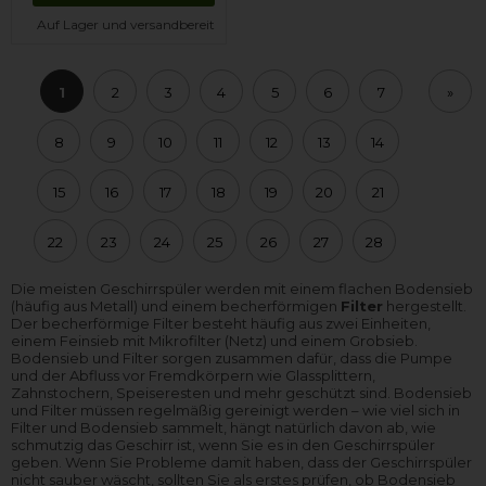
Auf Lager und versandbereit
1
2
3
4
5
6
7
»
8
9
10
11
12
13
14
15
16
17
18
19
20
21
22
23
24
25
26
27
28
Die meisten Geschirrspüler werden mit einem flachen Bodensieb
(häufig aus Metall) und einem becherförmigen
Filter
hergestellt.
Der becherförmige Filter besteht häufig aus zwei Einheiten,
einem Feinsieb mit Mikrofilter (Netz) und einem Grobsieb.
Bodensieb und Filter sorgen zusammen dafür, dass die Pumpe
und der Abfluss vor Fremdkörpern wie Glassplittern,
Zahnstochern, Speiseresten und mehr geschützt sind. Bodensieb
und Filter müssen regelmäßig gereinigt werden – wie viel sich in
Filter und Bodensieb sammelt, hängt natürlich davon ab, wie
schmutzig das Geschirr ist, wenn Sie es in den Geschirrspüler
geben. Wenn Sie Probleme damit haben, dass der Geschirrspüler
nicht sauber wäscht, sollten Sie als erstes prüfen, ob Bodensieb