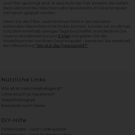
und Filter gereinigt sind. Ist dies nicht der Fall, besteht die Gefahr,
dass während des Waschens alte Speisereste im Geschirrspüler
mit herum gespült werden.
Wenn Sie der Filter, welches Ihnen fehlt in der hierunter
stehenden Warenliste nicht finden können, können wir es oftmals
trotzdem innerhalb weniger Tage beschaffen. kontaktieren Sie
unseren Kundenservice per
E-Mail
und geben Sie die
Modellnummer von Ihren Geschirrspüler - benutzen Sie eventuell
die Hilfestellung
"Wo sitzt das Typenschild?"
Nützliche Links
Wie alt ist mein Haushaltsgerät?
Lohnt es sich zu reparieren?
Wasserhärtegrad
Ersatzteile nach Marke
DIY-Hilfe
Fehlercodes – nach Code suchen
Fehlersuche – nach Problem suchen