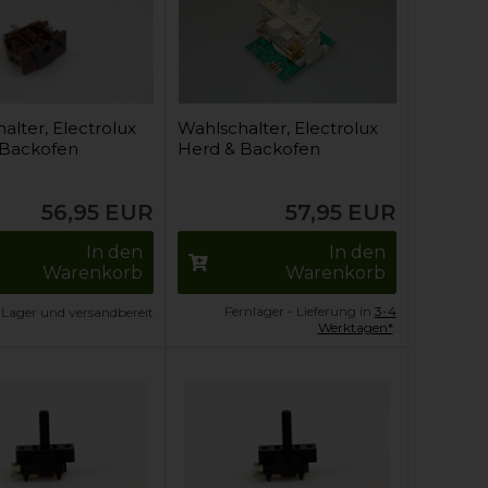
alter, Electrolux
Wahlschalter, Electrolux
 Backofen
Herd & Backofen
56,95
EUR
57,95
EUR
In den
In den
Warenkorb
Warenkorb
Fernlager - Lieferung in
3-4
 Lager und versandbereit
Werktagen*
.