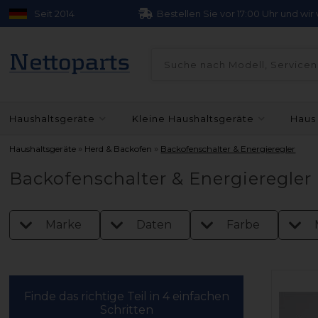
Seit 2014
Bestellen Sie vor 17:00 Uhr und wi
Haushaltsgeräte
Kleine Haushaltsgeräte
Haus
»
»
Haushaltsgeräte
Herd & Backofen
Backofenschalter & Energieregler
Backofenschalter & Energieregler
Marke
Daten
Farbe
Finde das richtige Teil in 4 einfachen
Schritten