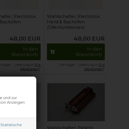
alter, Electrolux
Wahlschalter, Electrolux
 Backofen
Herd & Backofen
(Ofenfunktionen)
48,00
EUR
48,00
EUR
In den
In den
Warenkorb
Warenkorb
rnlager - Lieferung in
3-4
Fernlager - Lieferung in
3-4
Werktagen*
.
Werktagen*
.
e und zur
 von Anzeigen
Statistische
alter, Elektro
Wahlschalter, Elektro