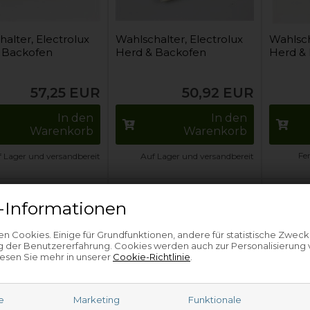
alter, Electrolux
Wahlschalter, Electrolux
Wahlsch
 Backofen
Herd & Backofen
Herd &
57,25
EUR
50,92
EUR
In den
In den
Warenkorb
Warenkorb
Fe
 Lager und versandbereit
Auf Lager und versandbereit
-Informationen
n Cookies. Einige für Grundfunktionen, andere für statistische Zweck
 der Benutzererfahrung. Cookies werden auch zur Personalisierung
esen Sie mehr in unserer
Cookie-Richtlinie
.
e
Marketing
Funktionale
alter, Electrolux
Wahlschalter, Electrolux
Wahlsch