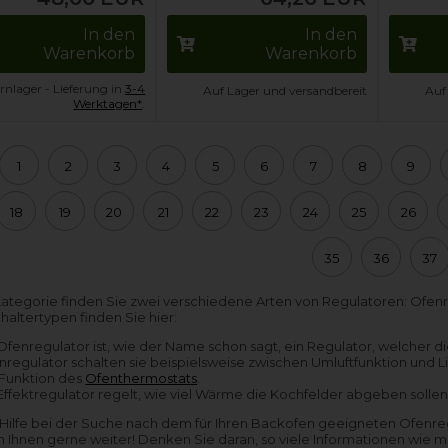
In den
In den
Warenkorb
Warenkorb
rnlager - Lieferung in
3-4
Auf Lager und versandbereit
Auf
Werktagen*
.
1
2
3
4
5
6
7
8
9
18
19
20
21
22
23
24
25
26
35
36
37
 Kategorie finden Sie zwei verschiedene Arten von Regulatoren: Ofen
altertypen finden Sie hier:
 Ofenregulator ist, wie der Name schon sagt, ein Regulator, welcher di
nregulator schalten sie beispielsweise zwischen Umluftfunktion und Li
 Funktion des
Ofenthermostats
.
 Effektregulator regelt, wie viel Wärme die Kochfelder abgeben sollen.
Hilfe bei der Suche nach dem für Ihren Backofen geeigneten Ofenreg
fen Ihnen gerne weiter! Denken Sie daran, so viele Informationen wie