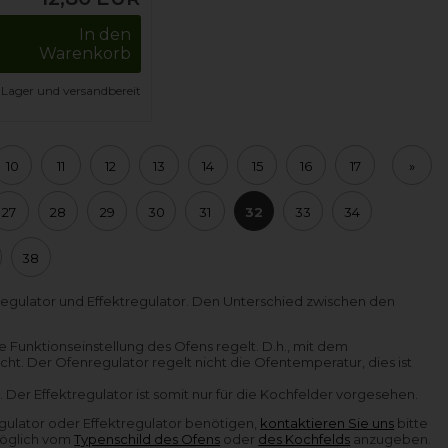
In den
Warenkorb
 Lager und versandbereit
10
11
12
13
14
15
16
17
»
27
28
29
30
31
32
33
34
38
regulator und Effektregulator. Den Unterschied zwischen den
e Funktionseinstellung des Ofens regelt. D.h., mit dem
cht. Der Ofenregulator regelt nicht die Ofentemperatur, dies ist
 Der Effektregulator ist somit nur für die Kochfelder vorgesehen.
ulator oder Effektregulator benötigen,
kontaktieren Sie uns
bitte
 möglich vom
Typenschild des Ofens
oder
des Kochfelds
anzugeben.