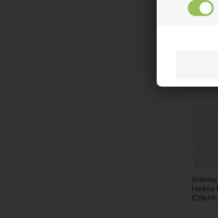
Herd &
(Tempe
Auf
Wahlsch
Helios
(Ofenf