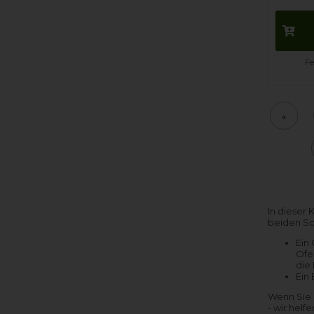
Fe
«
In dieser
beiden Sch
Ein
Ofe
die
Ein
Wenn Sie 
- wir hel