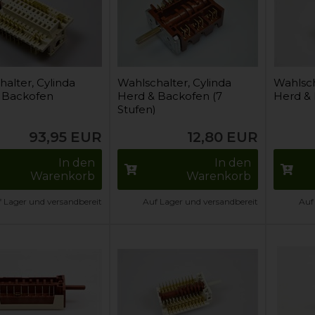
alter, Cylinda
Wahlschalter, Cylinda
Wahlsch
 Backofen
Herd & Backofen (7
Herd &
Stufen)
93,95
EUR
12,80
EUR
In den
In den
Warenkorb
Warenkorb
 Lager und versandbereit
Auf Lager und versandbereit
Auf