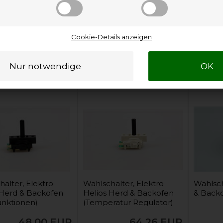
 Backofen
Herd & Backofen
Helios 
ratur Regulator)
(Temperatur Regulator)
64,26
EUR
64,26
EUR
Cookie-Details anzeigen
In den
In den
Warenkorb
Warenkorb
 Lager und versandbereit
Auf Lager und versandbereit
Auf
alter, Elektro
Wahlschalter, Elektro
Wahlsch
 Herd & Backofen
Helios Herd & Backofen
& Back
unktionen)
(Temperatur Regulator)
48,00
EUR
64,26
EUR