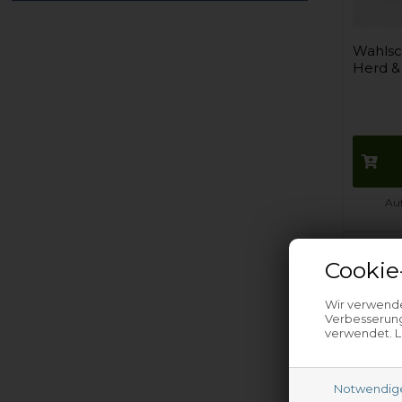
Wahlsch
Herd &
Auf
Cookie
Wir verwende
Verbesserung
verwendet. L
Notwendig
Wahlsch