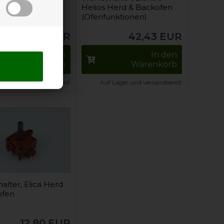
Herd & Backofen
Helios Herd & Backofen
(Ofenfunktionen)
56,95
EUR
42,43
EUR
In den
In den
Warenkorb
Warenkorb
 Lager und versandbereit
Auf Lager und versandbereit
alter, Elica Herd
ofen
12,80
EUR