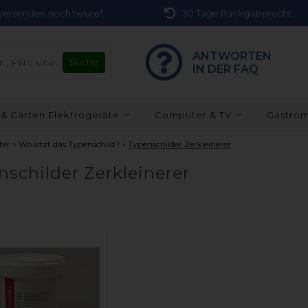
r versenden noch heute*
30 Tage Rückgaberecht
ANTWORTEN
IN DER FAQ
 & Garten Elektrogeräte
Computer & TV
Gastro
»
»
ter
Wo sitzt das Typenschild?
Typenschilder Zerkleinerer
nschilder Zerkleinerer