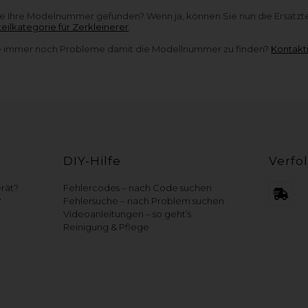
e Ihre Modelnummer gefunden? Wenn ja, können Sie nun die Ersatztei
teilkategorie für Zerkleinerer
.
 immer noch Probleme damit die Modellnummer zu finden?
Kontakt
DIY-Hilfe
Verfo
erät?
Fehlercodes – nach Code suchen
?
Fehlersuche – nach Problem suchen
Videoanleitungen – so geht’s
Reinigung & Pflege