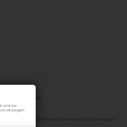
ellen zu finden ist:
e und zur
 von Anzeigen
len, die gelegentlich mit einem Bindestrich oder Schrägstrich