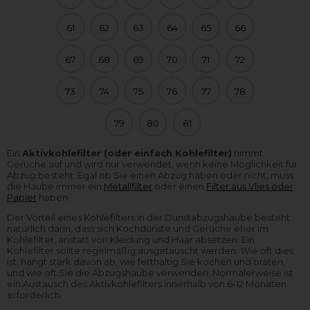
61
62
63
64
65
66
67
68
69
70
71
72
73
74
75
76
77
78
79
80
81
Ein
Aktivkohlefilter (oder einfach Kohlefilter)
nimmt
Gerüche auf und wird nur verwendet, wenn keine Möglichkeit für
Abzug besteht. Egal ob Sie einen Abzug haben oder nicht, muss
die Haube immer ein
Metallfilter
oder einen
Filter aus Vlies oder
Papier
haben.
Der Vorteil eines Kohlefilters in der Dunstabzugshaube besteht
natürlich darin, dass sich Kochdünste und Gerüche eher im
Kohlefilter, anstatt von Kleidung und Haar absetzen. Ein
Kohlefilter sollte regelmäßig ausgetauscht werden. Wie oft dies
ist, hängt stark davon ab, wie fetthaltig Sie kochen und braten,
und wie oft Sie die Abzugshaube verwenden. Normalerweise ist
ein Austausch des Aktivkohlefilters innerhalb von 6-12 Monaten
erforderlich.