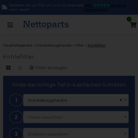
Bestellen Sie vor 17:00 Uhr und wir versenden
800+
deutsche
noch heute*
Bewertungen
0
»
»
»
Haushaltsgeräte
Dunstabzugshaube
Filter
Kohlefilter
Kohlefilter
Filter anzeigen
Finde das richtige Teil in 4 einfachen Schritten
1
×
Dunstabzugshaube
2
Marke auswählen
3
Ersatzteil auswählen