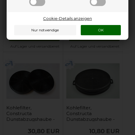
Kohlefilter,
Kohlefilter,
Constructa
Constructa
Dunstabzugshaube -
Dunstabzugshaube -
196 mm (2 Stck)
197 mm x 396 mm
Cookie-Details anzeigen
16,80
EUR
30,80
EUR
In den Warenkorb
In den Warenkorb
Auf Lager und versandbereit
Auf Lager und versandbereit
Kohlefilter,
Kohlefilter,
Constructa
Constructa
Dunstabzugshaube -
Dunstabzugshaube -
200 mm (2 Stck)
210 mm (1 Stck)
30,80
EUR
10,80
EUR