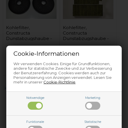
Kohlefilter,
Kohlefilter,
Constructa
Constructa
Dunstabzugshaube -
Dunstabzugshaube -
190 mm (2 Stck)
192 mm (4 Stck)
16,80
EUR
147,95
EUR
Cookie-Informationen
In den Warenkorb
In den Warenkorb
Wir verwenden Cookies. Einige für Grundfunktionen,
andere für statistische Zwecke und zur Verbesserung
Auf Lager und versandbereit
Auf Lager und versandbereit
der Benutzererfahrung. Cookies werden auch zur
Personalisierung von Anzeigen verwendet. Lesen Sie
mehr in unserer
Cookie-Richtlinie
.
Notwendige
Marketing
Funktionale
Statistische