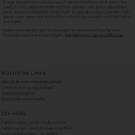
Einige Anzeichen zum Austausch des Kohlefilters sind: wenn der
Geruch von Lebensmitteln nicht so effektiv wie zuvor absorbiert
wird, wenn Kochdünste nicht mehr so gut absorbiert werden wie
zuvor oder wenn der Kohlefilter schmutzig aussieht und fetthaltig
erscheint.
Wenn Sie Hilfe bei der Suche nach einem Kohlefilter für Ihre
Dunstabzugshaube benötigen,
kontaktieren Sie uns bitte hier
.
Nützliche Links
Wie alt ist mein Haushaltsgerät?
Lohnt es sich zu reparieren?
Wasserhärtegrad
Ersatzteile nach Marke
DIY-Hilfe
Fehlercodes – nach Code suchen
Fehlersuche – nach Problem suchen
Videoanleitungen – so geht’s