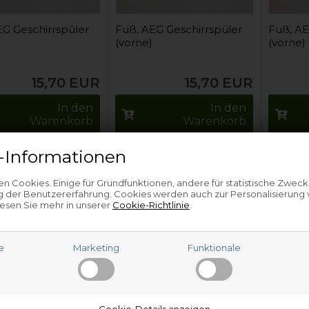
EG Geschirrspüler
Fuß, AEG Geschirrspüler
Fuß, AE
(vorne)
(vorne)
15,70
EUR
15,70
EUR
In den
In den
Warenkorb
Warenkorb
 Lager und versandbereit
Auf Lager und versandbereit
Auf
-Informationen
n Cookies. Einige für Grundfunktionen, andere für statistische Zweck
 der Benutzererfahrung. Cookies werden auch zur Personalisierung
esen Sie mehr in unserer
Cookie-Richtlinie
.
e
Marketing
Funktionale
EG Geschirrspüler
Fuß, AEG-Electrolux
Fuß, AE
Geschirrspüler
Geschir
Cookie-Details anzeigen