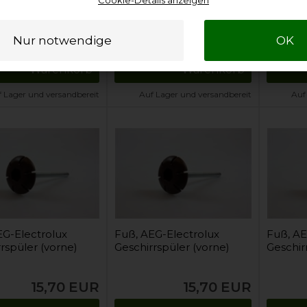
15,70
EUR
15,10
EUR
In den
In den
Warenkorb
Warenkorb
 Lager und versandbereit
Auf Lager und versandbereit
Auf
EG-Electrolux
Fuß, AEG-Electrolux
Fuß, AE
rspüler (vorne)
Geschirrspüler (vorne)
Geschir
15,70
EUR
15,70
EUR