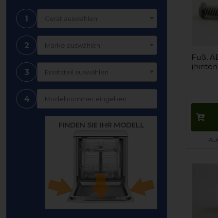
1
Gerät auswählen
2
Marke auswählen
Fuß, A
(hinten
3
Ersatzteil auswählen
4
FINDEN SIE IHR MODELL
Auf