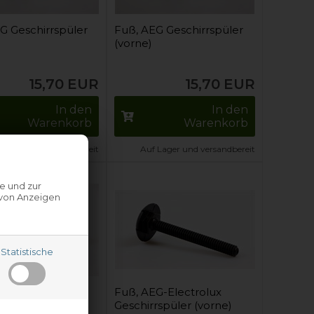
G Geschirrspüler
Fuß, AEG Geschirrspüler
(vorne)
15,70
EUR
15,70
EUR
In den
In den
Warenkorb
Warenkorb
 Lager und versandbereit
Auf Lager und versandbereit
e und zur
 von Anzeigen
Statistische
G-Electrolux
Fuß, AEG-Electrolux
rspüler (hinten)
Geschirrspüler (vorne)