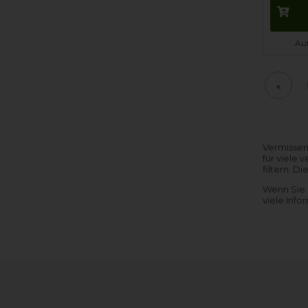
Auf
«
Vermissen
für viele
filtern. D
Wenn Sie 
viele Inf