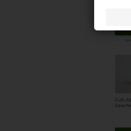
Auf
Fuß, A
Geschir