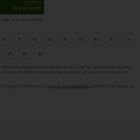
In den
Warenkorb
 Lager und versandbereit
10
11
12
13
14
15
16
17
»
23
24
25
größten Ersatzteilsortimente Europas. Füße für Spülmaschine wird
ss Sie das Filtermenü verwenden können, um nach Ihrer Marke zu
 zögern Sie bitte nicht,
uns zu kontaktieren
. Denken Sie daran, so