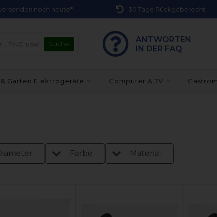
r versenden noch heute*
30 Tage Rückgaberecht
ANTWORTEN
IN DER FAQ
 & Garten Elektrogeräte
Computer & TV
Gastro
Diameter
Farbe
Material