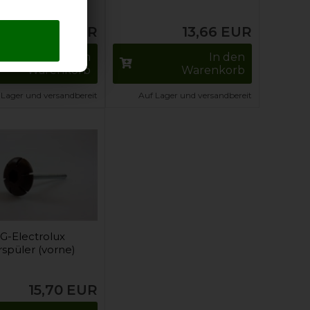
14,50
EUR
13,66
EUR
In den
In den
Warenkorb
Warenkorb
 Lager und versandbereit
Auf Lager und versandbereit
G-Electrolux
rspüler (vorne)
15,70
EUR