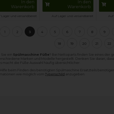
In den
In den
Warenkorb
Warenkorb
 Lager und versandbereit
Auf Lager und versandbereit
Auf
1
2
3
4
5
6
7
8
9
18
19
20
21
22
 Sie ein
Spülmaschine Füße
? Bei Nettoparts finden Sie eines der 
 verschiedene Marken und Modelle hergestellt. Denken Sie daran, da
ies macht die Füße Auswahl häufig übersichtlicher.
Hilfe beim Finden des benötigten Spülmaschine Ersatzteils benötigen,
ormationen wie möglich vom
Typenschild
anzugeben.