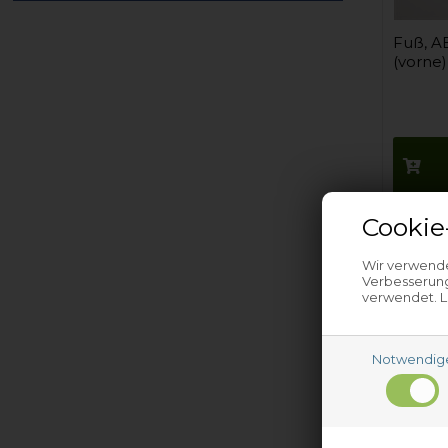
Fuß, A
(vorne)
Auf
Cookie
Wir verwende
Verbesserung
verwendet. L
Notwendig
Fuß, A
(vorne)