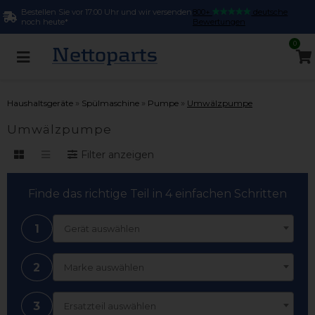
Bestellen Sie vor 17:00 Uhr und wir versenden
800+
deutsche
noch heute*
Bewertungen
0
»
»
»
Haushaltsgeräte
Spülmaschine
Pumpe
Umwälzpumpe
Umwälzpumpe
Filter anzeigen
Finde das richtige Teil in 4 einfachen Schritten
1
Gerät auswählen
2
Marke auswählen
3
Ersatzteil auswählen