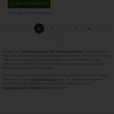
In den Warenkorb
Auf Lager und versandbereit
«
1
2
3
4
5
6
»
7
Finden Sie
Umwälzpumpe für Spülmaschine
bei Nettoparts.
Die Teile, die wir nicht auf Lager haben, können wir in den meisten
Fällen in wenigen Tagen beschaffen und an Sie liefern. Egal
welches Ersatzteil für Spülmaschine Sie vermissen, wir sind die
Richtigen, um das Teil zu finden.
Wenn Sie das benötigte Ersatzteil für Spülmaschine nicht finden,
nehmen Sie bitte
Kontakt mit uns
auf - wir helfen Ihnen gerne
weiter! Denken Sie daran, uns alle Informationen vom
Spülmaschine-Typenschild
anzugeben.