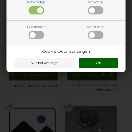
Notwendige
Marketing
Funktionale
Statistische
Umwälzpumpe,
Umwälzpumpe,
Beko Geschirrspüler
Blomberg
Cookie-Details anzeigen
Geschirrspüler
185,95
EUR
184,09
EUR
In den Warenkorb
In den Warenkorb
Fernlager - Lieferung in
3-4
Auf Lager und versandbereit
Werktagen*
.