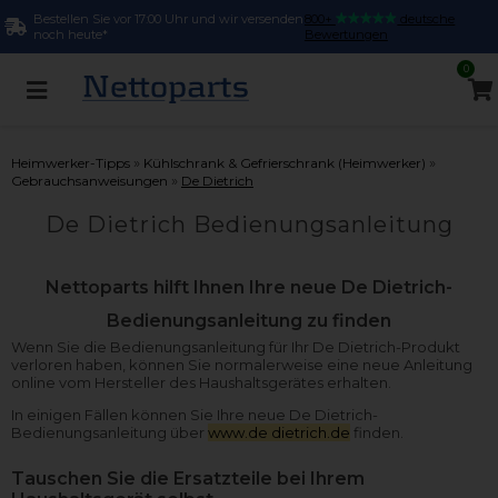
Bestellen Sie vor 17:00 Uhr und wir versenden
800+
deutsche
noch heute*
Bewertungen
0
»
»
Heimwerker-Tipps
Kühlschrank & Gefrierschrank (Heimwerker)
»
Gebrauchsanweisungen
De Dietrich
De Dietrich Bedienungsanleitung
Nettoparts hilft Ihnen Ihre neue De Dietrich-
Bedienungsanleitung zu finden
Wenn Sie die Bedienungsanleitung für Ihr De Dietrich-Produkt
verloren haben, können Sie normalerweise eine neue Anleitung
online vom Hersteller des Haushaltsgerätes erhalten.
In einigen Fällen können Sie Ihre neue De Dietrich-
Bedienungsanleitung über
www.de dietrich.de
finden.
Tauschen Sie die Ersatzteile bei Ihrem