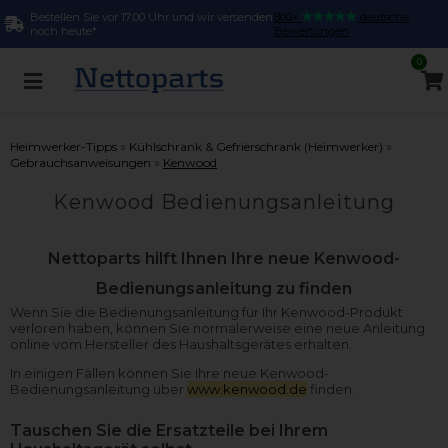
Bestellen Sie vor 17:00 Uhr und wir versenden
800+
deutsche
noch heute*
Bewertungen
0
»
»
Heimwerker-Tipps
Kühlschrank & Gefrierschrank (Heimwerker)
»
Gebrauchsanweisungen
Kenwood
Kenwood Bedienungsanleitung
Nettoparts hilft Ihnen Ihre neue Kenwood-
Bedienungsanleitung zu finden
Wenn Sie die Bedienungsanleitung für Ihr Kenwood-Produkt
verloren haben, können Sie normalerweise eine neue Anleitung
online vom Hersteller des Haushaltsgerätes erhalten.
In einigen Fällen können Sie Ihre neue Kenwood-
Bedienungsanleitung über
www.kenwood.de
finden.
Tauschen Sie die Ersatzteile bei Ihrem