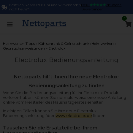
Bestellen Sie vor 17:00 Uhr und wir versenden
800+
deutsche
noch heute*
Bewertungen
0
»
»
Heimwerker-Tipps
Kühlschrank & Gefrierschrank (Heimwerker)
»
Gebrauchsanweisungen
Electrolux
Electrolux Bedienungsanleitung
Nettoparts hilft Ihnen Ihre neue Electrolux-
Bedienungsanleitung zu finden
Wenn Sie die Bedienungsanleitung für Ihr Electrolux-Produkt
verloren haben, können Sie normalerweise eine neue Anleitung
online vom Hersteller des Haushaltsgerätes erhalten.
In einigen Fällen können Sie Ihre neue Electrolux-
Bedienungsanleitung über
www.electrolux.de
finden.
Tauschen Sie die Ersatzteile bei Ihrem