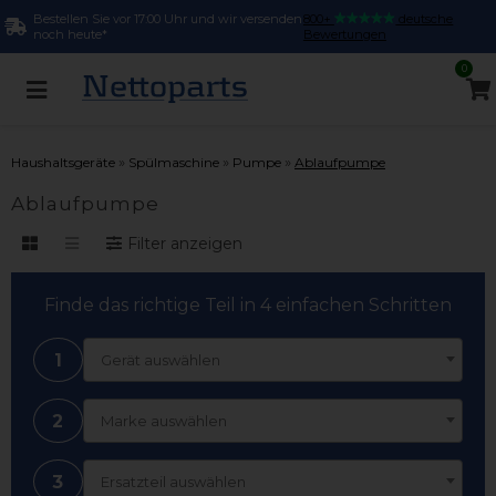
Bestellen Sie vor 17:00 Uhr und wir versenden
800+
deutsche
noch heute*
Bewertungen
0
»
»
»
Haushaltsgeräte
Spülmaschine
Pumpe
Ablaufpumpe
Ablaufpumpe
Filter anzeigen
Finde das richtige Teil in 4 einfachen Schritten
1
Gerät auswählen
2
Marke auswählen
3
Ersatzteil auswählen