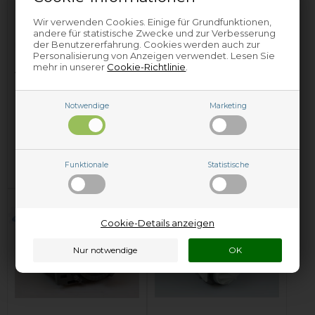
Wir verwenden Cookies. Einige für Grundfunktionen,
andere für statistische Zwecke und zur Verbesserung
der Benutzererfahrung. Cookies werden auch zur
Personalisierung von Anzeigen verwendet. Lesen Sie
mehr in unserer
Cookie-Richtlinie
.
Ablaufpumpe,
Ablaufpumpe,
KitchenAid
KitchenAid
Geschirrspüler
Geschirrspüler
Notwendige
Marketing
92,95
EUR
53,95
EUR
In den Warenkorb
In den Warenkorb
Funktionale
Statistische
Auf Lager und versandbereit
Auf Lager und versandbereit
Cookie-Details anzeigen