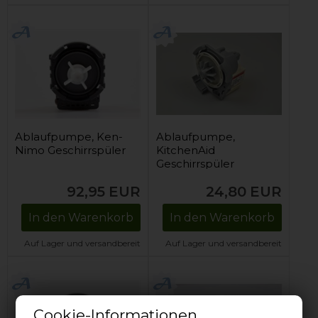
Ablaufpumpe, Ken-
Ablaufpumpe,
Nimo Geschirrspüler
KitchenAid
Geschirrspüler
92,95
EUR
24,80
EUR
In den Warenkorb
In den Warenkorb
Auf Lager und versandbereit
Auf Lager und versandbereit
Cookie-Informationen