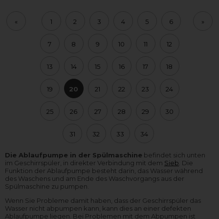
«
1
2
3
4
5
6
»
7
8
9
10
11
12
13
14
15
16
17
18
19
20
21
22
23
24
25
26
27
28
29
30
31
32
33
34
Die Ablaufpumpe in der Spülmaschine
befindet sich unten
im Geschirrspüler, in direkter Verbindung mit dem
Sieb
. Die
Funktion der Ablaufpumpe besteht darin, das Wasser während
des Waschens und am Ende des Waschvorgangs aus der
Spülmaschine zu pumpen.
Wenn Sie Probleme damit haben, dass der Geschirrspüler das
Wasser nicht abpumpen kann, kann dies an einer defekten
Ablaufpumpe liegen. Bei Problemen mit dem Abpumpen ist