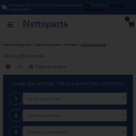
Bestellen Sie vor 17:00 Uhr und wir versenden
800+
deutsche
noch heute*
Bewertungen
0
»
»
»
Haushaltsgeräte
Spülmaschine
Pumpe
Ablaufpumpe
Ablaufpumpe
Filter anzeigen
Finde das richtige Teil in 4 einfachen Schritten
1
Gerät auswählen
2
Marke auswählen
3
Ersatzteil auswählen