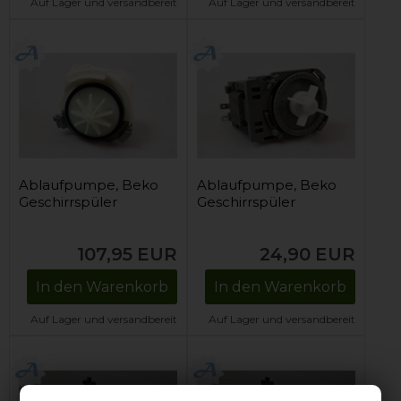
Auf Lager und versandbereit
Auf Lager und versandbereit
Ablaufpumpe, Beko
Ablaufpumpe, Beko
Geschirrspüler
Geschirrspüler
107,95
EUR
24,90
EUR
In den Warenkorb
In den Warenkorb
Auf Lager und versandbereit
Auf Lager und versandbereit