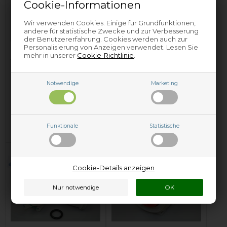
Cookie-Informationen
Wir verwenden Cookies. Einige für Grundfunktionen,
andere für statistische Zwecke und zur Verbesserung
der Benutzererfahrung. Cookies werden auch zur
Personalisierung von Anzeigen verwendet. Lesen Sie
mehr in unserer
Cookie-Richtlinie
.
Ablaufpumpe, Beko
Ablaufpumpe, Beko
Geschirrspüler - 220-
Geschirrspüler - 220-
240V
240V
Notwendige
Marketing
28,95
EUR
28,95
EUR
In den Warenkorb
In den Warenkorb
Funktionale
Statistische
Auf Lager und versandbereit
Auf Lager und versandbereit
Cookie-Details anzeigen