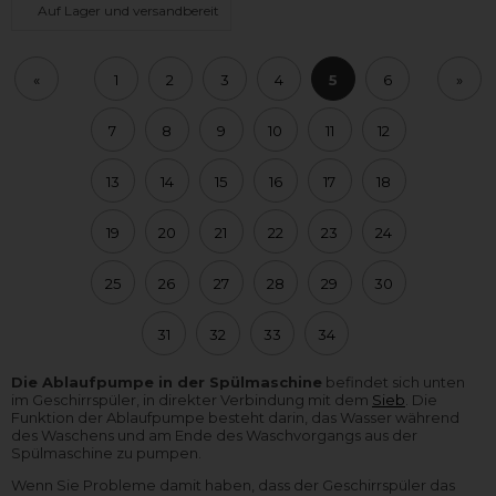
Auf Lager und versandbereit
«
1
2
3
4
5
6
»
7
8
9
10
11
12
13
14
15
16
17
18
19
20
21
22
23
24
25
26
27
28
29
30
31
32
33
34
Die Ablaufpumpe in der Spülmaschine
befindet sich unten
im Geschirrspüler, in direkter Verbindung mit dem
Sieb
. Die
Funktion der Ablaufpumpe besteht darin, das Wasser während
des Waschens und am Ende des Waschvorgangs aus der
Spülmaschine zu pumpen.
Wenn Sie Probleme damit haben, dass der Geschirrspüler das