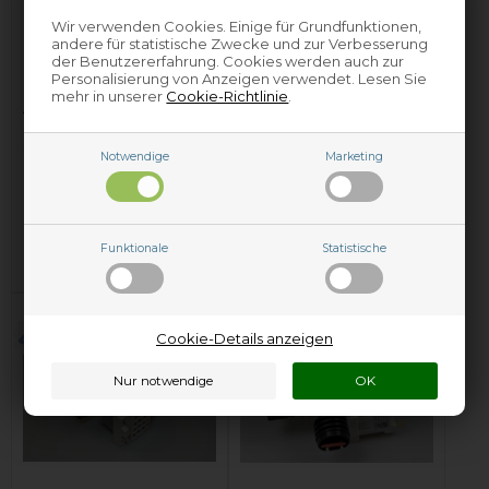
Wir verwenden Cookies. Einige für Grundfunktionen,
andere für statistische Zwecke und zur Verbesserung
der Benutzererfahrung. Cookies werden auch zur
Personalisierung von Anzeigen verwendet. Lesen Sie
mehr in unserer
Cookie-Richtlinie
.
Ablaufpumpe,
Ablaufpumpe,
Profilo
Progress
Geschirrspüler
Geschirrspüler
Notwendige
Marketing
36,62
EUR
22,80
EUR
In den Warenkorb
In den Warenkorb
Funktionale
Statistische
Auf Lager und versandbereit
Auf Lager und versandbereit
Cookie-Details anzeigen