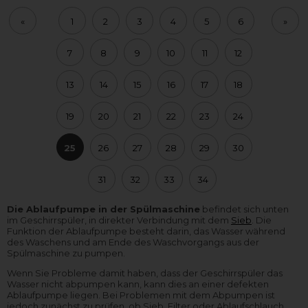
«
1
2
3
4
5
6
»
7
8
9
10
11
12
13
14
15
16
17
18
19
20
21
22
23
24
25
26
27
28
29
30
31
32
33
34
Die Ablaufpumpe in der Spülmaschine
befindet sich unten
im Geschirrspüler, in direkter Verbindung mit dem
Sieb
. Die
Funktion der Ablaufpumpe besteht darin, das Wasser während
des Waschens und am Ende des Waschvorgangs aus der
Spülmaschine zu pumpen.
Wenn Sie Probleme damit haben, dass der Geschirrspüler das
Wasser nicht abpumpen kann, kann dies an einer defekten
Ablaufpumpe liegen. Bei Problemen mit dem Abpumpen ist
jedoch zunächst zu prüfen, ob Sieb, Filter oder Ablaufschlauch