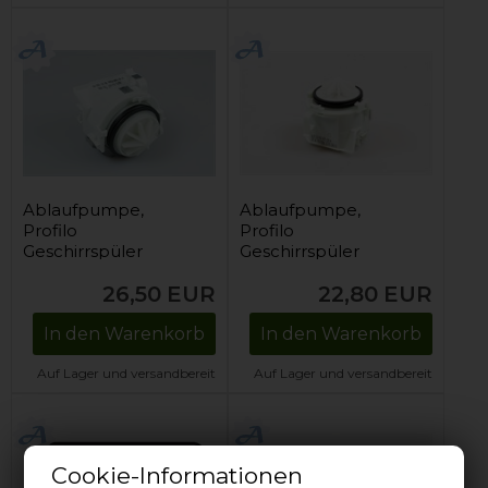
Ablaufpumpe,
Ablaufpumpe,
Profilo
Profilo
Geschirrspüler
Geschirrspüler
26,50
EUR
22,80
EUR
In den Warenkorb
In den Warenkorb
Auf Lager und versandbereit
Auf Lager und versandbereit
Cookie-Informationen