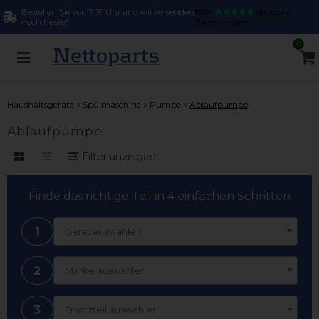
Bestellen Sie vor 17:00 Uhr und wir versenden
800+
deutsche
noch heute*
Bewertungen
0
»
»
»
Haushaltsgeräte
Spülmaschine
Pumpe
Ablaufpumpe
Ablaufpumpe
Filter anzeigen
Finde das richtige Teil in 4 einfachen Schritten
1
Gerät auswählen
2
Marke auswählen
3
Ersatzteil auswählen