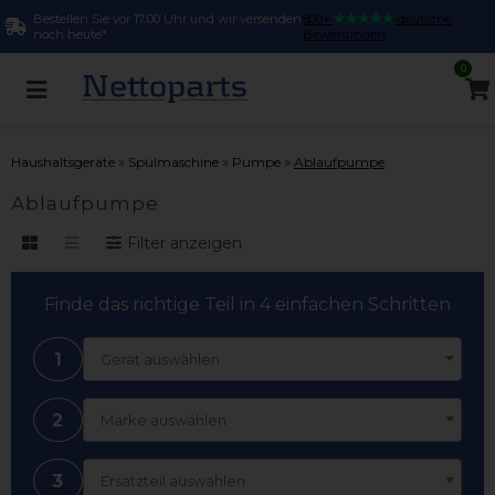
Bestellen Sie vor 17:00 Uhr und wir versenden
800+
deutsche
noch heute*
Bewertungen
0
»
»
»
Haushaltsgeräte
Spülmaschine
Pumpe
Ablaufpumpe
Ablaufpumpe
Filter anzeigen
Finde das richtige Teil in 4 einfachen Schritten
1
Gerät auswählen
2
Marke auswählen
3
Ersatzteil auswählen