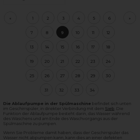
«
1
2
3
4
5
6
»
7
8
9
10
11
12
13
14
15
16
17
18
19
20
21
22
23
24
25
26
27
28
29
30
31
32
33
34
Die Ablaufpumpe in der Spülmaschine
befindet sich unten
im Geschirrspüler, in direkter Verbindung mit dem
Sieb
. Die
Funktion der Ablaufpumpe besteht darin, das Wasser während
des Waschens und am Ende des Waschvorgangs aus der
Spülmaschine zu pumpen.
Wenn Sie Probleme damit haben, dass der Geschirrspüler das
Wasser nicht abpumpen kann, kann dies an einer defekten