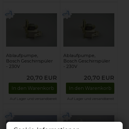
Ablaufpumpe,
Ablaufpumpe,
Bosch Geschirrspüler
Bosch Geschirrspüler
- 230V
- 230V
20,70
EUR
20,70
EUR
In den Warenkorb
In den Warenkorb
Auf Lager und versandbereit
Auf Lager und versandbereit