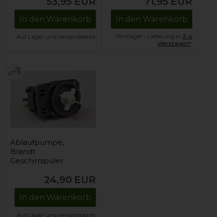
53,95
EUR
71,95
EUR
In den Warenkorb
In den Warenkorb
Fernlager - Lieferung in
3-4
Auf Lager und versandbereit
Werktagen*
.
Ablaufpumpe,
Brandt
Geschirrspüler
24,90
EUR
In den Warenkorb
Auf Lager und versandbereit