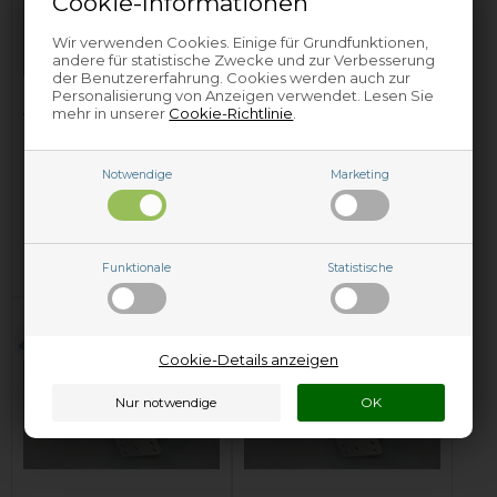
Cookie-Informationen
Wir verwenden Cookies. Einige für Grundfunktionen,
andere für statistische Zwecke und zur Verbesserung
der Benutzererfahrung. Cookies werden auch zur
Personalisierung von Anzeigen verwendet. Lesen Sie
Ablaufpumpe,
Ablaufpumpe,
mehr in unserer
Cookie-Richtlinie
.
Bosch Geschirrspüler
Bosch Geschirrspüler
- 230V / 30W
- 240V/30W
Notwendige
Marketing
64,95
EUR
77,95
EUR
In den Warenkorb
In den Warenkorb
Funktionale
Statistische
Auf Lager und versandbereit
Auf Lager und versandbereit
Cookie-Details anzeigen